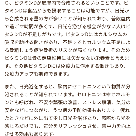
り、ビタミンDが皮膚内で合成されるということです。ビ
タミンDは食品からも摂取することは可能ですが、日光か
ら合成される量の方が多いことが知られており、普段屋内
で過ごす時間が多くて、日光を浴びる機会が少ない人はビ
タミンDが不足しがちです。ビタミンDにはカルシウムの
吸収を助ける働きがあり、不足するとカルシウム不足によ
る骨粗しょう症や骨折のリスクが高くなります。そのため
ビタミンDは骨の健康維持には欠かせない栄養素と言えま
す。その他ビタミンDには免疫力に作用する働きもあり、
免疫力アップも期待できます。
また、日光浴をすると、脳内にセロトニンという物質が分
泌されることが知られています。セロトニンは幸せホルモ
ンとも呼ばれ、不安や緊張の改善、ストレス解消、気分の
安定などにつながり、うつ病の予防効果もあります。疲れ
たときなどに外に出て少し日光を浴びたり、窓際から光を
感じるだけでも、気分をリフレッシュさせ、集中力を向上
させる効果もあります。