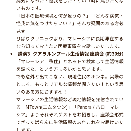
病気になった！怪我をした！という時に焦りたくな
いものです。
「日本の医療環境と何が違うの？」「どんな病気・
怪我に気をつけたらいい？」そんな疑問のある方必
見★
ひばりクリニックより、マレーシアに長期滞在する
なら知っておきたい医療事情をお話しいたします。
[講演3] クアラルンプール生活情報 座談会 (約30分）
「マレーシア 移住」とネットで検索して生活情報
を調べた、という方も多いかと思います。
でも意外と出てこない、現地住民のホンネ。実際の
ところ、もっとリアルな情報が聞きたい！という思
いのある方におすすめ！
マレーシアの生活情報など現地情報を発信されてい
る「
MTown(エムタウン)」
「Panora / ハローマレー
シア」よりそれぞれゲストをお招きし、座談会形式
でざっくばらんに生活情報のあれこれをお届けいた
します。