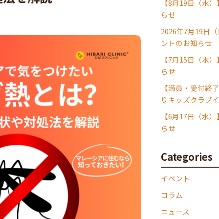
【8月19日（水
らせ
2026年7月19
ントのお知らせ
【7月15日（水
らせ
【満員・受付終了】
りキッズクラブ
【6月17日（水
らせ
Categories
イベント
コラム
ニュース